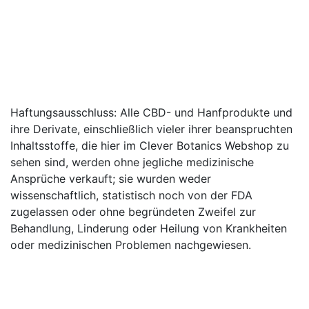
Verfahren geben. Bitte mailen Sie uns, damit wir
erklären können; @ Sale (At) cleverbotanics.com.
Geben Sie eine Nachricht ein
ÜBER DEN CLEVER BOTANICS
SHOP
Haftungsausschluss: Alle CBD- und Hanfprodukte und
ihre Derivate, einschließlich vieler ihrer beanspruchten
Inhaltsstoffe, die hier im Clever Botanics Webshop zu
sehen sind, werden ohne jegliche medizinische
Ansprüche verkauft; sie wurden weder
wissenschaftlich, statistisch noch von der FDA
zugelassen oder ohne begründeten Zweifel zur
Behandlung, Linderung oder Heilung von Krankheiten
oder medizinischen Problemen nachgewiesen.
© 2020-2021 | Clever Botanics ist die
Tochtergesellschaft von The GreenSome Limited, einer
eingetragenen Gesellschaft in Großbritannien -