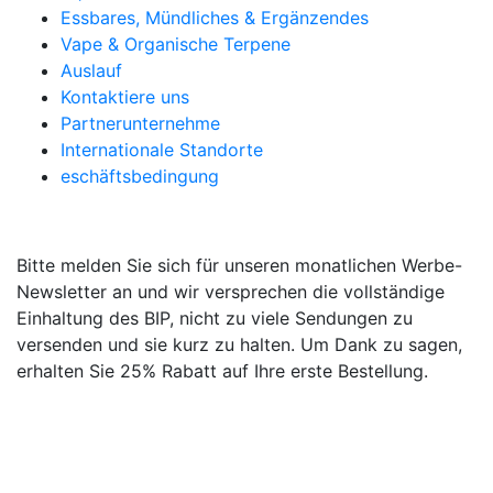
Essbares, Mündliches & Ergänzendes
Vape & Organische Terpene
Auslauf
Kontaktiere uns
Partnerunternehme
Internationale Standorte
eschäftsbedingung
WERBE-NEWSLETTER
Bitte melden Sie sich für unseren monatlichen Werbe-
Newsletter an und wir versprechen die vollständige
Einhaltung des BIP, nicht zu viele Sendungen zu
versenden und sie kurz zu halten. Um Dank zu sagen,
erhalten Sie 25% Rabatt auf Ihre erste Bestellung.
EU-Versand: Die Lieferung in alle EU-Länder ist jetzt
möglich. Die Preise und Verfahren für UPS oder DHL
bleiben wie vor dem Brexit für, aber es wird neue