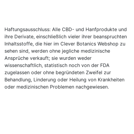
ÜBER DEN CLEVER BOTANICS
SHOP
Haftungsausschluss: Alle CBD- und Hanfprodukte und
ihre Derivate, einschließlich vieler ihrer beanspruchten
Inhaltsstoffe, die hier im Clever Botanics Webshop zu
sehen sind, werden ohne jegliche medizinische
Ansprüche verkauft; sie wurden weder
wissenschaftlich, statistisch noch von der FDA
zugelassen oder ohne begründeten Zweifel zur
Behandlung, Linderung oder Heilung von Krankheiten
oder medizinischen Problemen nachgewiesen.
© 2020-2021 | Clever Botanics ist die
Tochtergesellschaft von The GreenSome Limited, einer
eingetragenen Gesellschaft in Großbritannien -
Firmennummer 1174341919
ZAHLUNGSMÖGLICHKEITEN