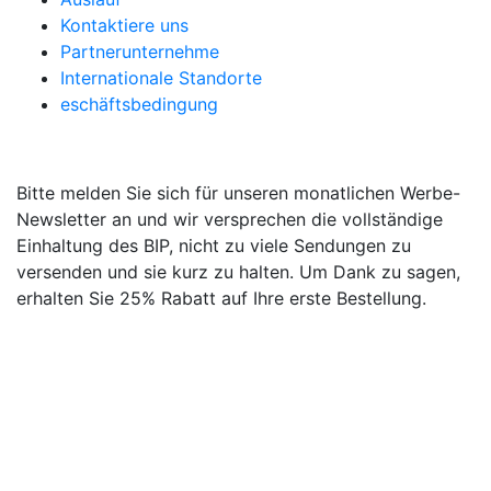
Kontaktiere uns
Partnerunternehme
Internationale Standorte
eschäftsbedingung
WERBE-NEWSLETTER
Bitte melden Sie sich für unseren monatlichen Werbe-
Newsletter an und wir versprechen die vollständige
Einhaltung des BIP, nicht zu viele Sendungen zu
versenden und sie kurz zu halten. Um Dank zu sagen,
erhalten Sie 25% Rabatt auf Ihre erste Bestellung.
EU-Versand: Die Lieferung in alle EU-Länder ist jetzt
möglich. Die Preise und Verfahren für UPS oder DHL
bleiben wie vor dem Brexit für, aber es wird neue
Verfahren geben. Bitte mailen Sie uns, damit wir
erklären können; @ Sale (At) cleverbotanics.com.
Geben Sie eine Nachricht ein